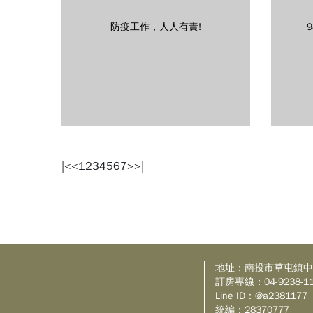
防疫工作，人人有責!
|<
<
1
2
3
4
5
6
7
>
>|
地址：
南投市草屯鎮中
訂房專線：
04-9238-1
Line ID：
@a2381177
統編：
28370777